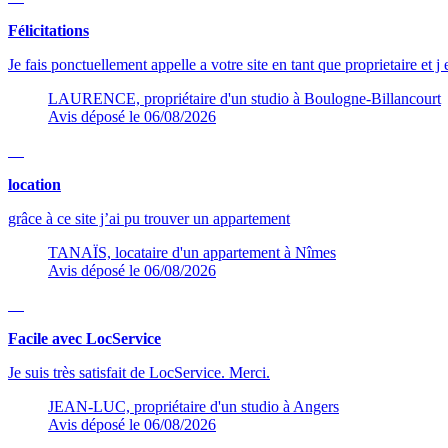
Félicitations
Je fais ponctuellement appelle a votre site en tant que proprietaire et j
LAURENCE, propriétaire d'un studio à Boulogne-Billancourt
Avis déposé le 06/08/2026
location
grâce à ce site j’ai pu trouver un appartement
TANAÏS, locataire d'un appartement à Nîmes
Avis déposé le 06/08/2026
Facile avec LocService
Je suis très satisfait de LocService. Merci.
JEAN-LUC, propriétaire d'un studio à Angers
Avis déposé le 06/08/2026