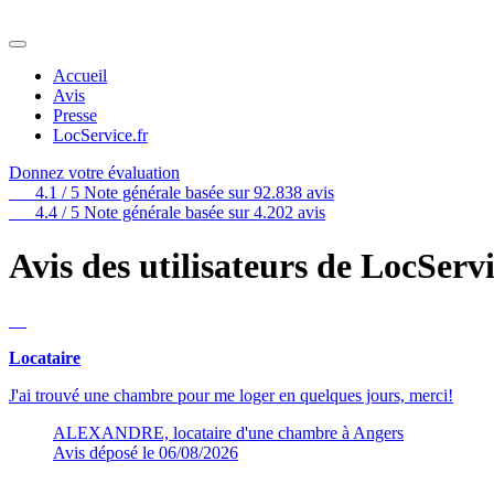
Accueil
Avis
Presse
LocService.fr
Donnez votre évaluation
4.1
/ 5
Note générale basée sur
92.838
avis
4.4
/ 5
Note générale basée sur
4.202
avis
Avis des utilisateurs de LocServ
Locataire
J'ai trouvé une chambre pour me loger en quelques jours, merci!
ALEXANDRE, locataire d'une chambre à Angers
Avis déposé le 06/08/2026